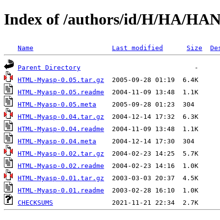
Index of /authors/id/H/HA/H
Name
Last modified
Size
De
Parent Directory
HTML-Myasp-0.05.tar.gz
HTML-Myasp-0.05.readme
HTML-Myasp-0.05.meta
HTML-Myasp-0.04.tar.gz
HTML-Myasp-0.04.readme
HTML-Myasp-0.04.meta
HTML-Myasp-0.02.tar.gz
HTML-Myasp-0.02.readme
HTML-Myasp-0.01.tar.gz
HTML-Myasp-0.01.readme
CHECKSUMS